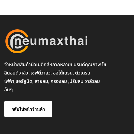
จำหน่ายสินค้านิวเมติกส์หลากหลายแบรนด์คุณภาพ โซ
ลินอยด์วาล์ว ,เซฟตี้วาล์ว, ออโต้เดรน, ตัวเดรน
ไฟฟ้า,แอร์ยูนิต, สายลม, กรองลม ,ปรับลม วาล์วลม
อื่นๆ
กลับไปหน้าร้านค้า