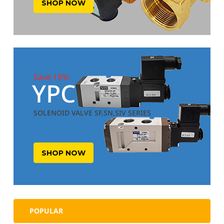
SHOP NOW
Save 15%
YPC
SOLENOID VALVE SF,SN,SIV SERIES
SHOP NOW
POPULAR