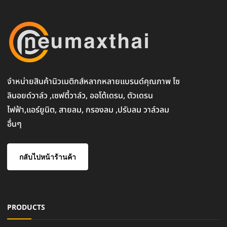
จำหน่ายสินค้านิวเมติกส์หลากหลายแบรนด์คุณภาพ โซ
ลินอยด์วาล์ว ,เซฟตี้วาล์ว, ออโต้เดรน, ตัวเดรน
ไฟฟ้า,แอร์ยูนิต, สายลม, กรองลม ,ปรับลม วาล์วลม
อื่นๆ
กลับไปหน้าร้านค้า
PRODUCTS