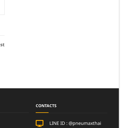
READ MORE
st
CONTACTS
LINE ID : @pneumaxthai