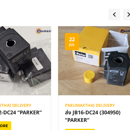
22
JUL
THAI DELIVERY
PNEUMAXTHAI DELIVERY
02-DC24 “PARKER”
ส่ง JB16-DC24 (304950)
“PARKER”
MORE