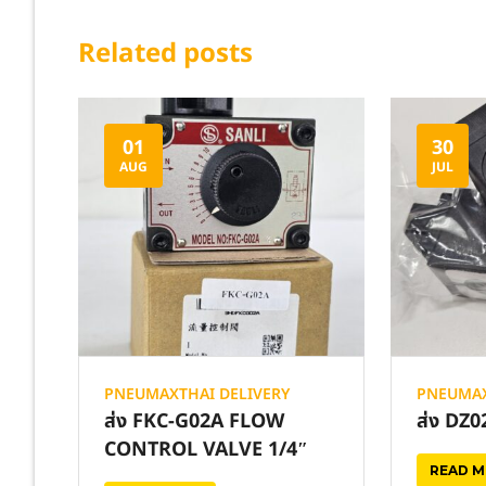
Related posts
01
30
AUG
JUL
PNEUMAXTHAI DELIVERY
PNEUMAX
ส่ง FKC-G02A FLOW
ส่ง DZ
CONTROL VALVE 1/4″
READ 