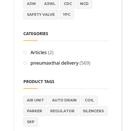
A3W
A3WL
CDC
NCD
SAFETY VALVE
YPC
CATEGORIES
Articles
(2)
pneumaxthai delivery
(569)
PRODUCT TAGS
AIR UNIT
AUTO DRAIN
COIL
PARKER
REGULATOR
SILENCERS
SKP