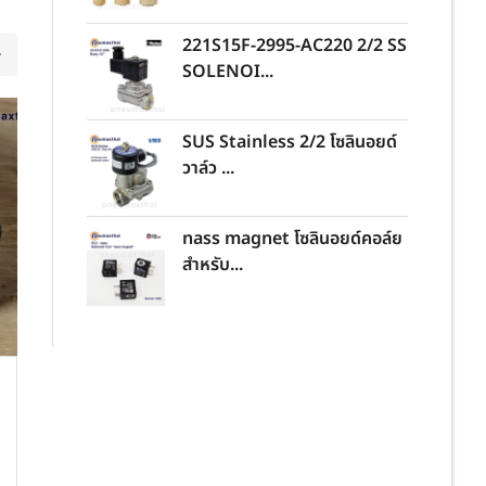
221S15F-2995-AC220 2/2 SS
SOLENOI...
SUS Stainless 2/2 โซลินอยด์
21
วาล์ว ...
JUL
nass magnet โซลินอยด์คอล์ย
สำหรับ...
PNEUMAXTHAI DELIVERY
ส่ง SIB43-SP(1/2)-N
VALVE BASE 1/2″ , “YPC”