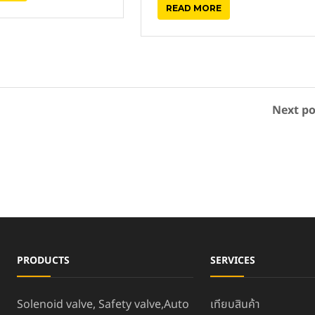
READ MORE
Next po
PRODUCTS
SERVICES
Solenoid valve, Safety valve,Auto
เทียบสินค้า