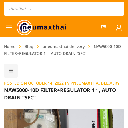
Products
search
Home
Blog
pneumaxthai delivery
NAW5000-10D
FILTER+REGULATOR 1″ , AUTO DRAIN “SFC”
POSTED ON
OCTOBER 14, 2022
IN
PNEUMAXTHAI DELIVERY
NAW5000-10D FILTER+REGULATOR 1″ , AUTO
DRAIN “SFC”