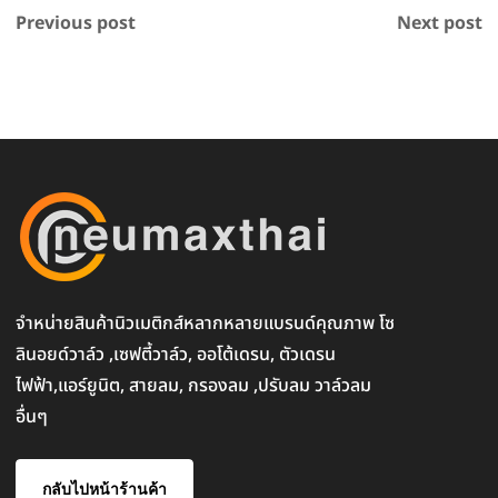
Previous post
Next post
จำหน่ายสินค้านิวเมติกส์หลากหลายแบรนด์คุณภาพ โซ
ลินอยด์วาล์ว ,เซฟตี้วาล์ว, ออโต้เดรน, ตัวเดรน
ไฟฟ้า,แอร์ยูนิต, สายลม, กรองลม ,ปรับลม วาล์วลม
อื่นๆ
กลับไปหน้าร้านค้า