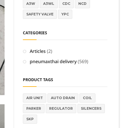
A3W
A3WL
CDC
NCD
SAFETY VALVE
YPC
CATEGORIES
Articles
(2)
pneumaxthai delivery
(569)
PRODUCT TAGS
AIR UNIT
AUTO DRAIN
COIL
PARKER
REGULATOR
SILENCERS
SKP