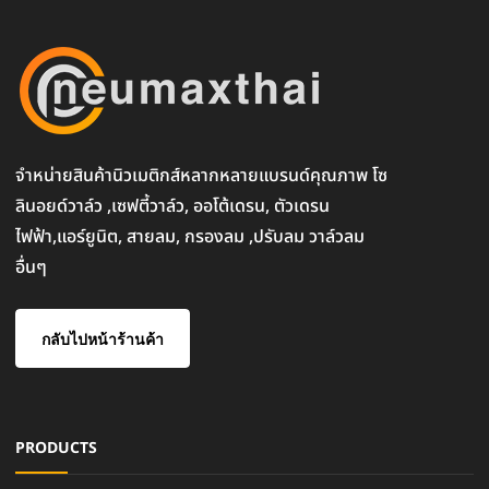
จำหน่ายสินค้านิวเมติกส์หลากหลายแบรนด์คุณภาพ โซ
ลินอยด์วาล์ว ,เซฟตี้วาล์ว, ออโต้เดรน, ตัวเดรน
ไฟฟ้า,แอร์ยูนิต, สายลม, กรองลม ,ปรับลม วาล์วลม
อื่นๆ
กลับไปหน้าร้านค้า
PRODUCTS