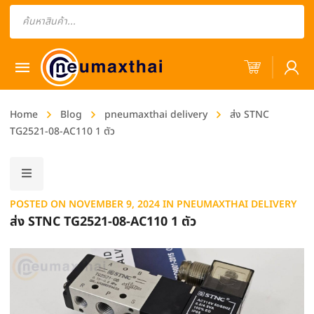
Products
search
Home
Blog
pneumaxthai delivery
ส่ง STNC
TG2521-08-AC110 1 ตัว
POSTED ON
NOVEMBER 9, 2024
IN
PNEUMAXTHAI DELIVERY
ส่ง STNC TG2521-08-AC110 1 ตัว