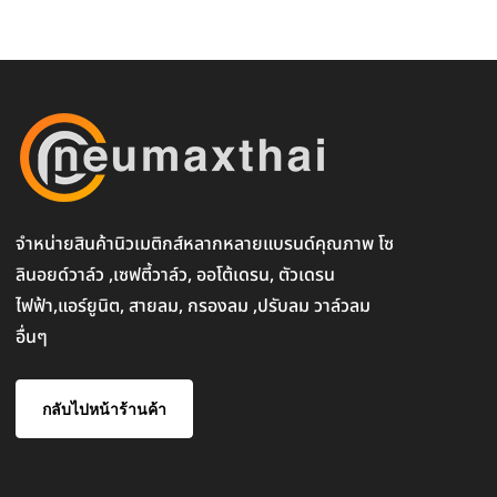
จำหน่ายสินค้านิวเมติกส์หลากหลายแบรนด์คุณภาพ โซ
ลินอยด์วาล์ว ,เซฟตี้วาล์ว, ออโต้เดรน, ตัวเดรน
ไฟฟ้า,แอร์ยูนิต, สายลม, กรองลม ,ปรับลม วาล์วลม
อื่นๆ
กลับไปหน้าร้านค้า