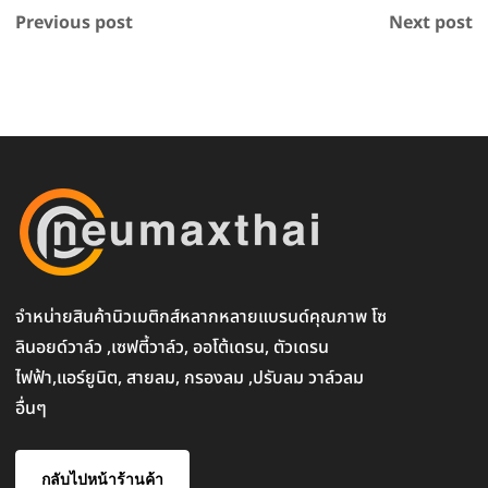
Previous post
Next post
จำหน่ายสินค้านิวเมติกส์หลากหลายแบรนด์คุณภาพ โซ
ลินอยด์วาล์ว ,เซฟตี้วาล์ว, ออโต้เดรน, ตัวเดรน
ไฟฟ้า,แอร์ยูนิต, สายลม, กรองลม ,ปรับลม วาล์วลม
อื่นๆ
กลับไปหน้าร้านค้า