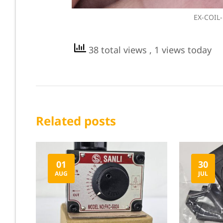
EX-COIL-
38 total views
, 1 views today
Related posts
01
30
AUG
JUL