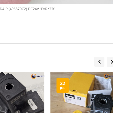
D4-P (495870C2) DC24V “PARKER”
22
JUL