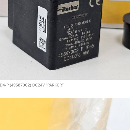
D4-P (495870C2) DC24V “PARKER”