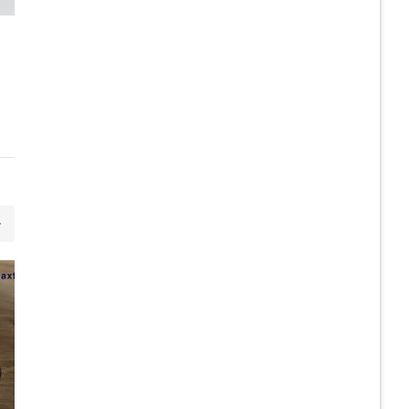
21
JUL