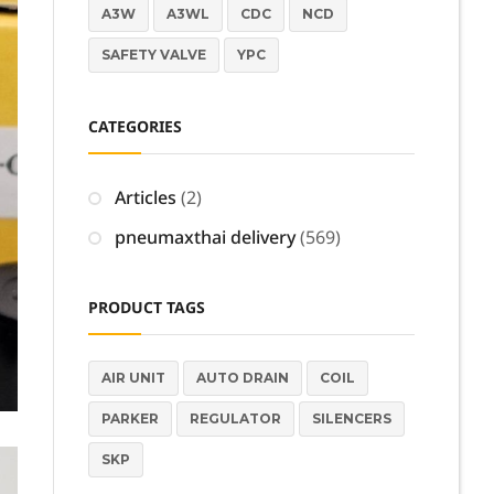
A3W
A3WL
CDC
NCD
SAFETY VALVE
YPC
CATEGORIES
Articles
(2)
pneumaxthai delivery
(569)
PRODUCT TAGS
AIR UNIT
AUTO DRAIN
COIL
PARKER
REGULATOR
SILENCERS
SKP