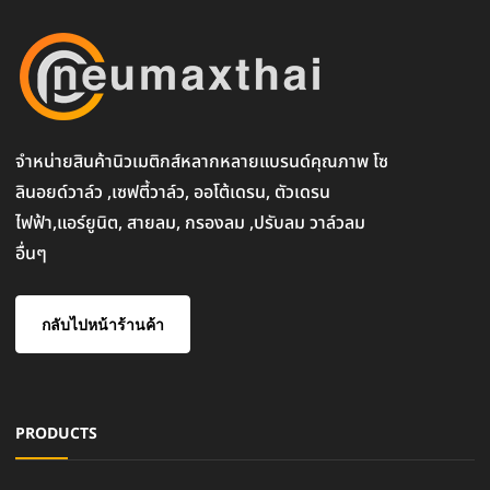
จำหน่ายสินค้านิวเมติกส์หลากหลายแบรนด์คุณภาพ โซ
ลินอยด์วาล์ว ,เซฟตี้วาล์ว, ออโต้เดรน, ตัวเดรน
ไฟฟ้า,แอร์ยูนิต, สายลม, กรองลม ,ปรับลม วาล์วลม
อื่นๆ
กลับไปหน้าร้านค้า
PRODUCTS