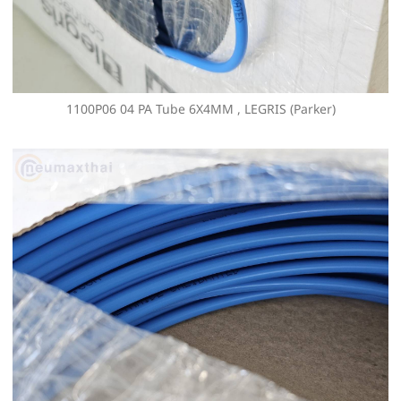
1100P06 04 PA Tube 6X4MM , LEGRIS (Parker)