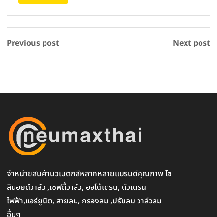
Previous post
Next post
จำหน่ายสินค้านิวเมติกส์หลากหลายแบรนด์คุณภาพ โซ
ลินอยด์วาล์ว ,เซฟตี้วาล์ว, ออโต้เดรน, ตัวเดรน
ไฟฟ้า,แอร์ยูนิต, สายลม, กรองลม ,ปรับลม วาล์วลม
อื่นๆ