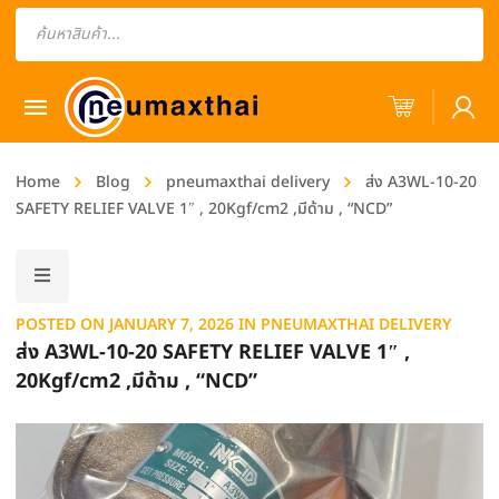
Products
search
Home
Blog
pneumaxthai delivery
ส่ง A3WL-10-20
SAFETY RELIEF VALVE 1″ , 20Kgf/cm2 ,มีด้าม , “NCD”
POSTED ON
JANUARY 7, 2026
IN
PNEUMAXTHAI DELIVERY
ส่ง A3WL-10-20 SAFETY RELIEF VALVE 1″ ,
20Kgf/cm2 ,มีด้าม , “NCD”