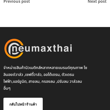
Previous post
Next post
จำหน่ายสินค้านิวเมติกส์หลากหลายแบรนด์คุณภาพ โซ
ลินอยด์วาล์ว ,เซฟตี้วาล์ว, ออโต้เดรน, ตัวเดรน
ไฟฟ้า,แอร์ยูนิต, สายลม, กรองลม ,ปรับลม วาล์วลม
อื่นๆ
กลับไปหน้าร้านค้า