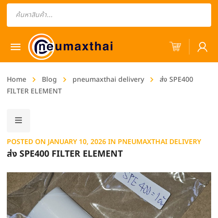
Products
search
Home
Blog
pneumaxthai delivery
ส่ง SPE400
FILTER ELEMENT
POSTED ON
JANUARY 10, 2026
IN
PNEUMAXTHAI DELIVERY
ส่ง SPE400 FILTER ELEMENT