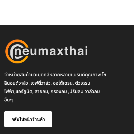
จำหน่ายสินค้านิวเมติกส์หลากหลายแบรนด์คุณภาพ โซ
ลินอยด์วาล์ว ,เซฟตี้วาล์ว, ออโต้เดรน, ตัวเดรน
ไฟฟ้า,แอร์ยูนิต, สายลม, กรองลม ,ปรับลม วาล์วลม
อื่นๆ
กลับไปหน้าร้านค้า