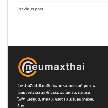
Previous post
จำหน่ายสินค้านิวเมติกส์หลากหลายแบรนด์คุณภาพ
โซลินอยด์วาล์ว ,เซฟตี้วาล์ว, ออโต้เดรน, ตัวเดรน
ไฟฟ้า,แอร์ยูนิต, สายลม, กรองลม ,ปรับลม วาล์วลม
อื่นๆ