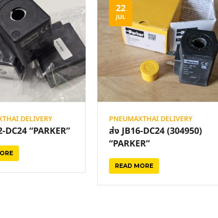
22
JUL
THAI DELIVERY
PNEUMAXTHAI DELIVERY
02-DC24 “PARKER”
ส่ง JB16-DC24 (304950)
“PARKER”
MORE
READ MORE