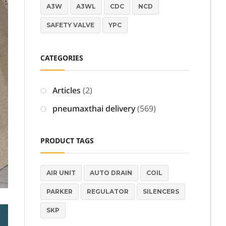
A3W
A3WL
CDC
NCD
SAFETY VALVE
YPC
CATEGORIES
Articles
(2)
pneumaxthai delivery
(569)
PRODUCT TAGS
AIR UNIT
AUTO DRAIN
COIL
PARKER
REGULATOR
SILENCERS
SKP