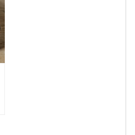
21
JUL
PNEUMAXTHAI DELIVERY
ส่ง SIB43-SP(1/2)-N
VALVE BASE 1/2″ , “YPC”
READ MORE