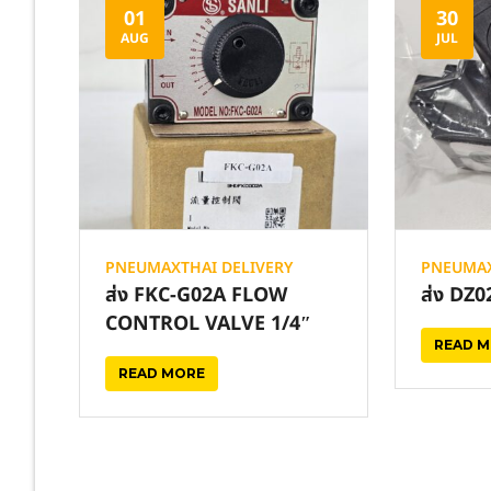
01
30
AUG
JUL
PNEUMAXTHAI DELIVERY
PNEUMAX
ส่ง FKC-G02A FLOW
ส่ง DZ
CONTROL VALVE 1/4″
READ 
READ MORE