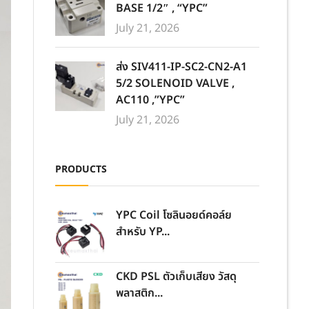
BASE 1/2″ , “YPC”
July 21, 2026
ส่ง SIV411-IP-SC2-CN2-A1
5/2 SOLENOID VALVE ,
AC110 ,”YPC”
July 21, 2026
PRODUCTS
YPC Coil โซลินอยด์คอล์ย
สำหรับ YP...
CKD PSL ตัวเก็บเสียง วัสดุ
พลาสติก...