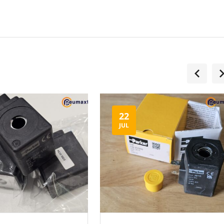
22
JUL