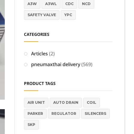
A3W
A3WL
CDC
NCD
SAFETY VALVE
YPC
CATEGORIES
Articles
(2)
pneumaxthai delivery
(569)
PRODUCT TAGS
AIR UNIT
AUTO DRAIN
COIL
PARKER
REGULATOR
SILENCERS
SKP