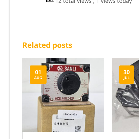
12 total views
, 1 views today
Related posts
01
30
AUG
JUL