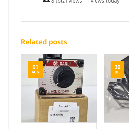
8 total views
, 1 views today
Related posts
01
30
AUG
JUL