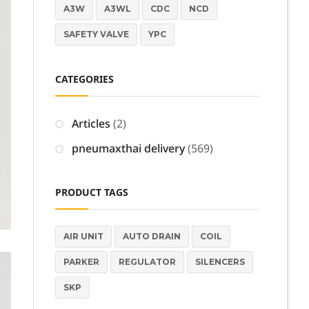
A3W
A3WL
CDC
NCD
SAFETY VALVE
YPC
CATEGORIES
Articles
(2)
pneumaxthai delivery
(569)
PRODUCT TAGS
AIR UNIT
AUTO DRAIN
COIL
PARKER
REGULATOR
SILENCERS
SKP