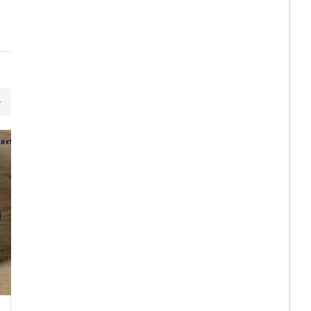
21
JUL