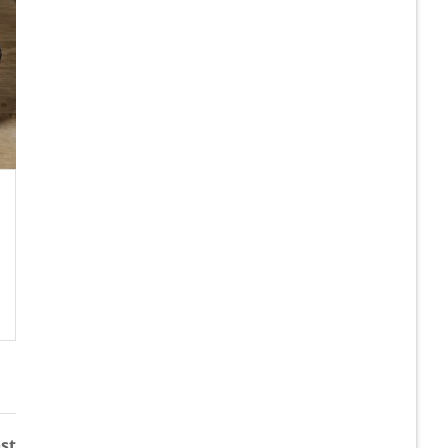
PNEUMAXTHAI DELIVERY
ส่ง SIB43-SP(1/2)-N
VALVE BASE 1/2″ , “YPC”
READ MORE
st