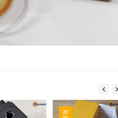
22
JUL