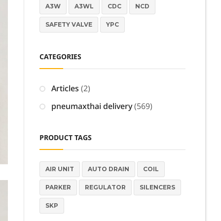
A3W
A3WL
CDC
NCD
SAFETY VALVE
YPC
CATEGORIES
Articles
(2)
pneumaxthai delivery
(569)
PRODUCT TAGS
AIR UNIT
AUTO DRAIN
COIL
PARKER
REGULATOR
SILENCERS
SKP