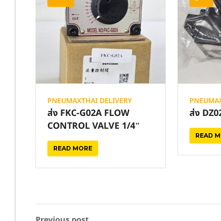
PNEUMAXTHAI DELIVERY
PNEUMAX
ส่ง FKC-G02A FLOW
ส่ง DZ
CONTROL VALVE 1/4″
READ 
READ MORE
Previous post