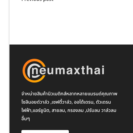
จำหน่ายสินค้านิวเมติกส์หลากหลายแบรนด์คุณภาพ
โซลินอยด์วาล์ว ,เซฟตี้วาล์ว, ออโต้เดรน, ตัวเดรน
ไฟฟ้า,แอร์ยูนิต, สายลม, กรองลม ,ปรับลม วาล์วลม
อื่นๆ