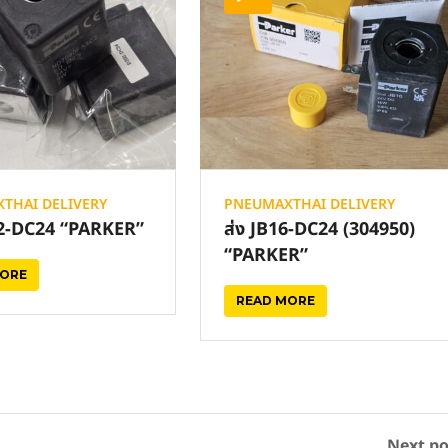
THAI DELIVERY
PNEUMAXTHAI DELIVERY
02-DC24 “PARKER”
ส่ง JB16-DC24 (304950)
“PARKER”
MORE
READ MORE
Next po