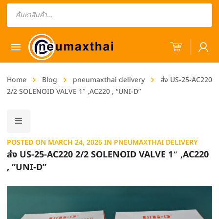
Products
search
Home
Blog
pneumaxthai delivery
ส่ง US-25-AC220
2/2 SOLENOID VALVE 1″ ,AC220 , “UNI-D”
POSTED ON
MARCH 24, 2026
IN
PNEUMAXTHAI DELIVERY
ส่ง US-25-AC220 2/2 SOLENOID VALVE 1″ ,AC220
, “UNI-D”