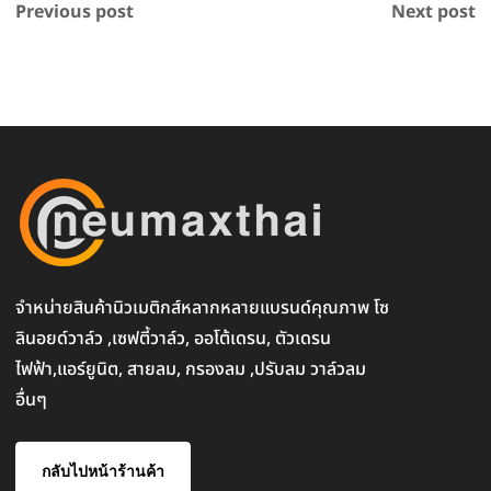
Previous post
Next post
จำหน่ายสินค้านิวเมติกส์หลากหลายแบรนด์คุณภาพ โซ
ลินอยด์วาล์ว ,เซฟตี้วาล์ว, ออโต้เดรน, ตัวเดรน
ไฟฟ้า,แอร์ยูนิต, สายลม, กรองลม ,ปรับลม วาล์วลม
อื่นๆ
กลับไปหน้าร้านค้า