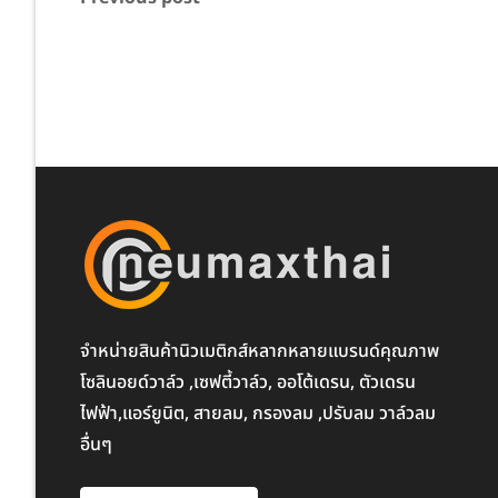
จำหน่ายสินค้านิวเมติกส์หลากหลายแบรนด์คุณภาพ
โซลินอยด์วาล์ว ,เซฟตี้วาล์ว, ออโต้เดรน, ตัวเดรน
ไฟฟ้า,แอร์ยูนิต, สายลม, กรองลม ,ปรับลม วาล์วลม
อื่นๆ