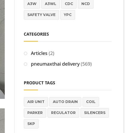
A3W
A3WL
CDC
NCD
SAFETY VALVE
YPC
CATEGORIES
Articles
(2)
pneumaxthai delivery
(569)
PRODUCT TAGS
AIR UNIT
AUTO DRAIN
COIL
PARKER
REGULATOR
SILENCERS
SKP