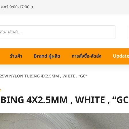
 ศุกร์ 9:00-17:00 น.
oducts
arch
ร้านค้า
Brand ผู้ผลิต
การสั่งซื้อ-จัดส่ง
Update 
425W NYLON TUBING 4X2.5MM , WHITE , “GC”
Y
BING 4X2.5MM , WHITE , “GC
ทองเหลือง)
ss (สแตนเลส)