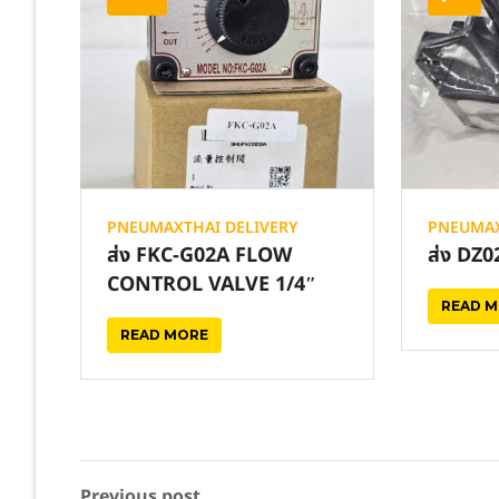
PNEUMAXTHAI DELIVERY
PNEUMAX
ส่ง FKC-G02A FLOW
ส่ง DZ
CONTROL VALVE 1/4″
READ 
READ MORE
Previous post