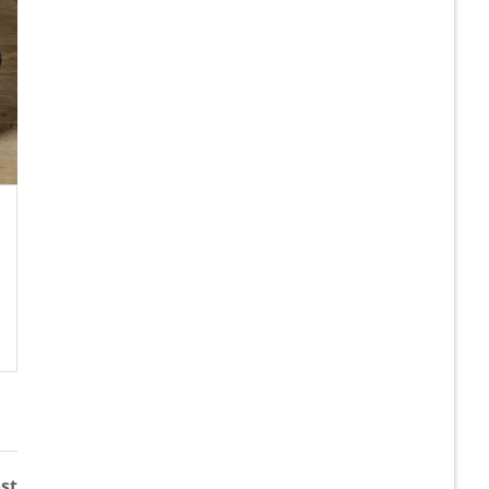
PNEUMAXTHAI DELIVERY
ส่ง SIB43-SP(1/2)-N
VALVE BASE 1/2″ , “YPC”
READ MORE
st