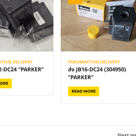
THAI DELIVERY
PNEUMAXTHAI DELIVERY
02-DC24 “PARKER”
ส่ง JB16-DC24 (304950)
“PARKER”
MORE
READ MORE
Next po