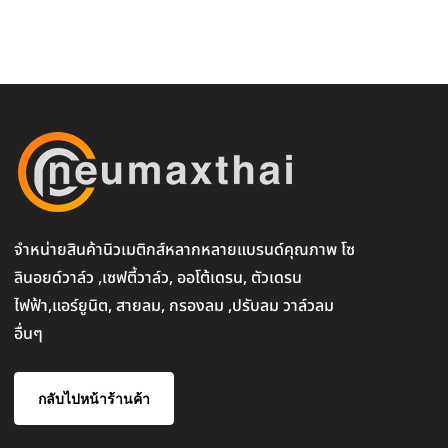
จำหน่ายสินค้านิวเมติกส์หลากหลายแบรนด์คุณภาพ โซ
ลินอยด์วาล์ว ,เซฟตี้วาล์ว, ออโต้เดรน, ตัวเดรน
ไฟฟ้า,แอร์ยูนิต, สายลม, กรองลม ,ปรับลม วาล์วลม
อื่นๆ
กลับไปหน้าร้านค้า