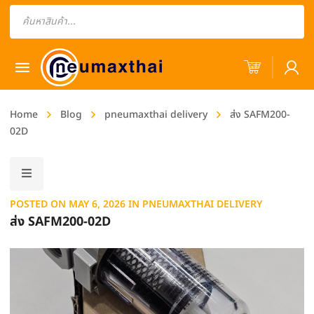
Products
search
Home
Blog
pneumaxthai delivery
ส่ง SAFM200-
02D
POSTED ON
MAY 6, 2026
IN
PNEUMAXTHAI DELIVERY
ส่ง SAFM200-02D