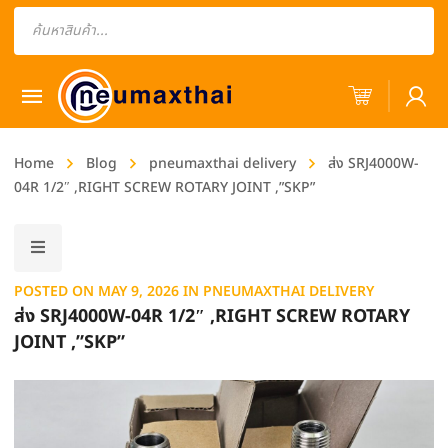
Products
search
Home
Blog
pneumaxthai delivery
ส่ง SRJ4000W-
04R 1/2″ ,RIGHT SCREW ROTARY JOINT ,”SKP”
POSTED ON
MAY 9, 2026
IN
PNEUMAXTHAI DELIVERY
ส่ง SRJ4000W-04R 1/2″ ,RIGHT SCREW ROTARY
JOINT ,”SKP”