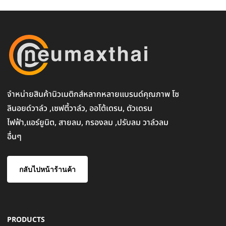
จำหน่ายสินค้านิวเมติกส์หลากหลายแบรนด์คุณภาพ โซ
ลินอยด์วาล์ว ,เซฟตี้วาล์ว, ออโต้เดรน, ตัวเดรน
ไฟฟ้า,แอร์ยูนิต, สายลม, กรองลม ,ปรับลม วาล์วลม
อื่นๆ
กลับไปหน้าร้านค้า
PRODUCTS