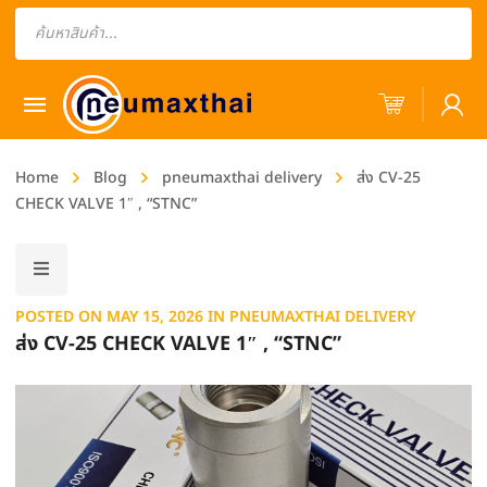
Products
search
Home
Blog
pneumaxthai delivery
ส่ง CV-25
CHECK VALVE 1″ , “STNC”
POSTED ON
MAY 15, 2026
IN
PNEUMAXTHAI DELIVERY
ส่ง CV-25 CHECK VALVE 1″ , “STNC”