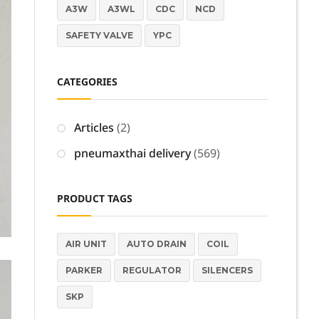
A3W
A3WL
CDC
NCD
SAFETY VALVE
YPC
CATEGORIES
Articles
(2)
pneumaxthai delivery
(569)
PRODUCT TAGS
AIR UNIT
AUTO DRAIN
COIL
PARKER
REGULATOR
SILENCERS
SKP