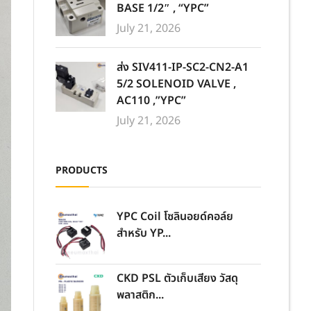
BASE 1/2″ , “YPC”
July 21, 2026
ส่ง SIV411-IP-SC2-CN2-A1
5/2 SOLENOID VALVE ,
AC110 ,”YPC”
July 21, 2026
PRODUCTS
YPC Coil โซลินอยด์คอล์ย
สำหรับ YP...
CKD PSL ตัวเก็บเสียง วัสดุ
พลาสติก...