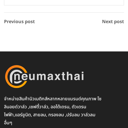
Previous post
Next post
จำหน่ายสินค้านิวเมติกส์หลากหลายแบรนด์คุณภาพ โซ
ลินอยด์วาล์ว ,เซฟตี้วาล์ว, ออโต้เดรน, ตัวเดรน
ไฟฟ้า,แอร์ยูนิต, สายลม, กรองลม ,ปรับลม วาล์วลม
อื่นๆ