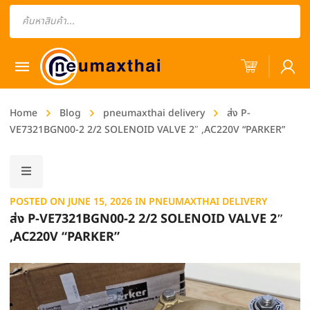
Products
search
Home
Blog
pneumaxthai delivery
ส่ง P-
VE7321BGN00-2 2/2 SOLENOID VALVE 2″ ,AC220V “PARKER”
POSTED ON
JUNE 15, 2026
IN
PNEUMAXTHAI DELIVERY
ส่ง P-VE7321BGN00-2 2/2 SOLENOID VALVE 2″
,AC220V “PARKER”