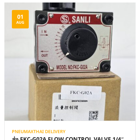
01
AUG
PNEUMAXTHAI DELIVERY
ส่ง FKC-G02A FLOW CONTROL VALVE 1/4″