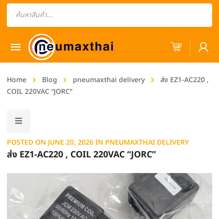
Products
search
Home
Blog
pneumaxthai delivery
ส่ง EZ1-AC220 ,
COIL 220VAC “JORC”
POSTED ON
JUNE 20, 2026
IN
PNEUMAXTHAI DELIVERY
ส่ง EZ1-AC220 , COIL 220VAC “JORC”