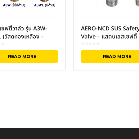
ซฟตี้วาล์ว รุ่น A3W-
AERO-NCD SUS Safet
(วัสดุทองเหลือง –
Valve – แสตนเลสเซฟตี้ ร
e Safety Valve)
วาล์ว (วัสดุ Stainless)
READ MORE
READ MORE