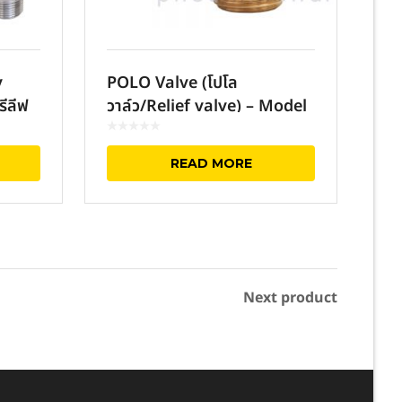
y
POLO Valve (โปโล
ีลีฟ
วาล์ว/Relief valve) – Model
SV Series
READ MORE
Next product