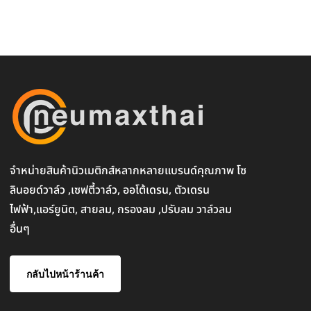
จำหน่ายสินค้านิวเมติกส์หลากหลายแบรนด์คุณภาพ โซ
ลินอยด์วาล์ว ,เซฟตี้วาล์ว, ออโต้เดรน, ตัวเดรน
ไฟฟ้า,แอร์ยูนิต, สายลม, กรองลม ,ปรับลม วาล์วลม
อื่นๆ
กลับไปหน้าร้านค้า