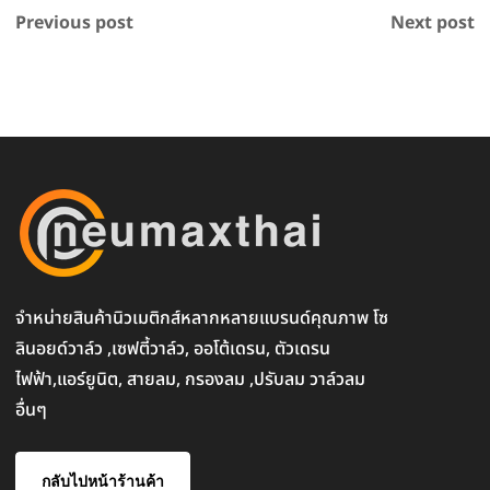
Previous post
Next post
จำหน่ายสินค้านิวเมติกส์หลากหลายแบรนด์คุณภาพ โซ
ลินอยด์วาล์ว ,เซฟตี้วาล์ว, ออโต้เดรน, ตัวเดรน
ไฟฟ้า,แอร์ยูนิต, สายลม, กรองลม ,ปรับลม วาล์วลม
อื่นๆ
กลับไปหน้าร้านค้า