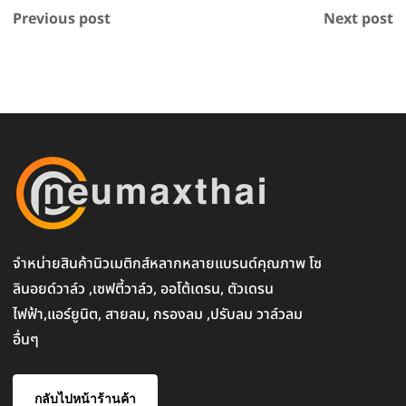
Previous post
Next post
จำหน่ายสินค้านิวเมติกส์หลากหลายแบรนด์คุณภาพ โซ
ลินอยด์วาล์ว ,เซฟตี้วาล์ว, ออโต้เดรน, ตัวเดรน
ไฟฟ้า,แอร์ยูนิต, สายลม, กรองลม ,ปรับลม วาล์วลม
อื่นๆ
กลับไปหน้าร้านค้า