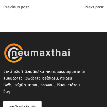
Previous post
Next post
จำหน่ายสินค้านิวเมติกส์หลากหลายแบรนด์คุณภาพ โซ
ลินอยด์วาล์ว ,เซฟตี้วาล์ว, ออโต้เดรน, ตัวเดรน
ไฟฟ้า,แอร์ยูนิต, สายลม, กรองลม ,ปรับลม วาล์วลม
อื่นๆ