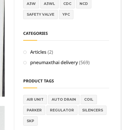
A3W
A3WL
CDC
NCD
SAFETY VALVE
YPC
CATEGORIES
Articles
(2)
pneumaxthai delivery
(569)
PRODUCT TAGS
AIR UNIT
AUTO DRAIN
COIL
PARKER
REGULATOR
SILENCERS
SKP