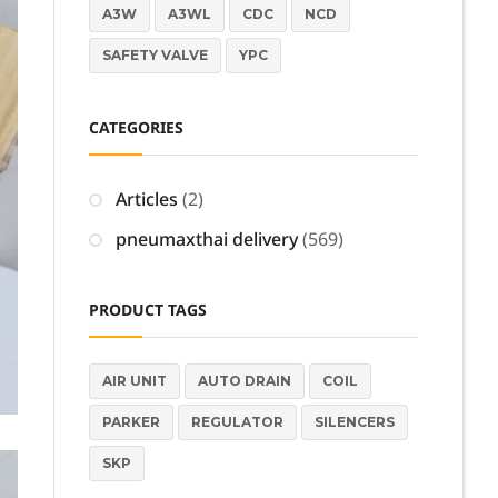
A3W
A3WL
CDC
NCD
SAFETY VALVE
YPC
CATEGORIES
Articles
(2)
pneumaxthai delivery
(569)
PRODUCT TAGS
AIR UNIT
AUTO DRAIN
COIL
PARKER
REGULATOR
SILENCERS
SKP