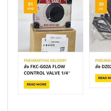
01
30
AUG
JUL
PNEUMAXTHAI DELIVERY
PNEUMAX
ส่ง FKC-G02A FLOW
ส่ง DZ
CONTROL VALVE 1/4″
READ 
READ MORE