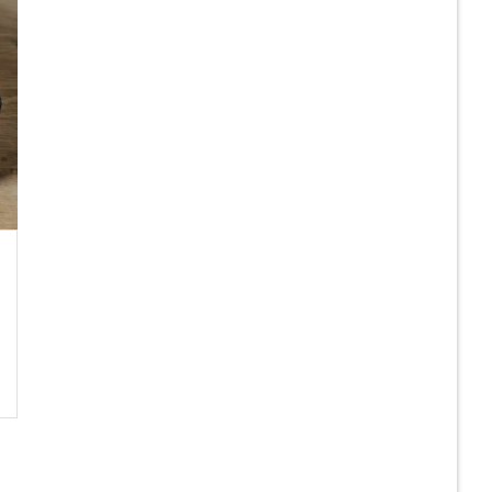
21
JUL
PNEUMAXTHAI DELIVERY
ส่ง SIB43-SP(1/2)-N
VALVE BASE 1/2″ , “YPC”
READ MORE