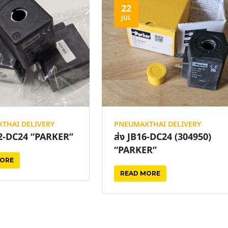
22
JUL
THAI DELIVERY
PNEUMAXTHAI DELIVERY
02-DC24 “PARKER”
ส่ง JB16-DC24 (304950)
“PARKER”
MORE
READ MORE