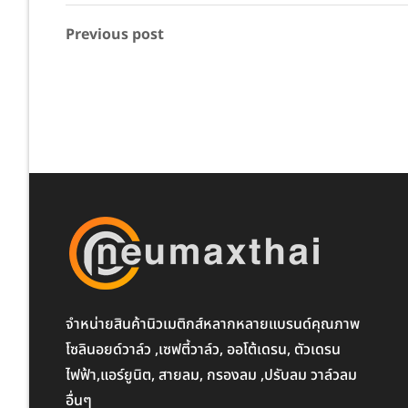
Previous post
จำหน่ายสินค้านิวเมติกส์หลากหลายแบรนด์คุณภาพ
โซลินอยด์วาล์ว ,เซฟตี้วาล์ว, ออโต้เดรน, ตัวเดรน
ไฟฟ้า,แอร์ยูนิต, สายลม, กรองลม ,ปรับลม วาล์วลม
อื่นๆ