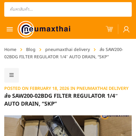
Products
search
Home
Blog
pneumaxthai delivery
ส่ง SAW200-
02BDG FILTER REGULATOR 1/4″ AUTO DRAIN, “SKP”
POSTED ON
FEBRUARY 18, 2026
IN
PNEUMAXTHAI DELIVERY
ส่ง SAW200-02BDG FILTER REGULATOR 1/4″
AUTO DRAIN, “SKP”