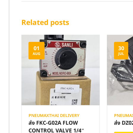
Related posts
01
30
AUG
JUL
PNEUMAXTHAI DELIVERY
PNEUMAX
ส่ง FKC-G02A FLOW
ส่ง DZ
CONTROL VALVE 1/4″