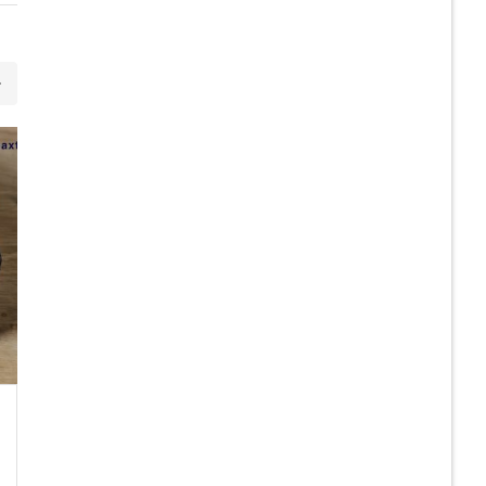
21
JUL
PNEUMAXTHAI DELIVERY
ส่ง SIB43-SP(1/2)-N
VALVE BASE 1/2″ , “YPC”