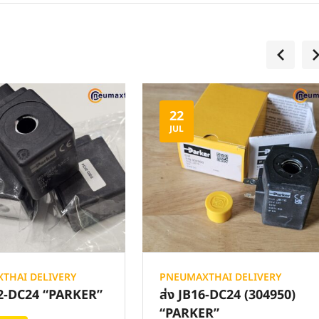
22
JUL
THAI DELIVERY
PNEUMAXTHAI DELIVERY
02-DC24 “PARKER”
ส่ง JB16-DC24 (304950)
“PARKER”