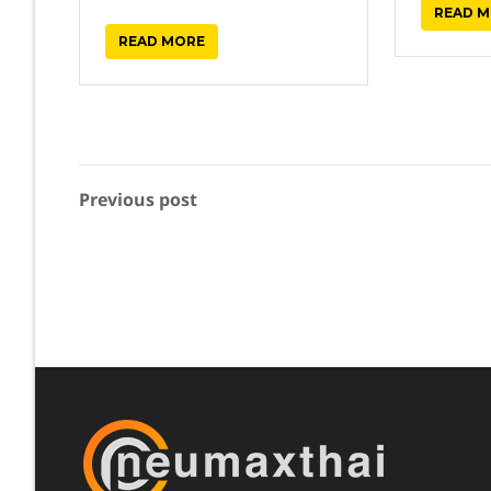
READ 
READ MORE
Previous post