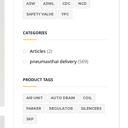
A3W
A3WL
CDC
NCD
SAFETY VALVE
YPC
CATEGORIES
Articles
(2)
pneumaxthai delivery
(569)
PRODUCT TAGS
AIR UNIT
AUTO DRAIN
COIL
PARKER
REGULATOR
SILENCERS
SKP