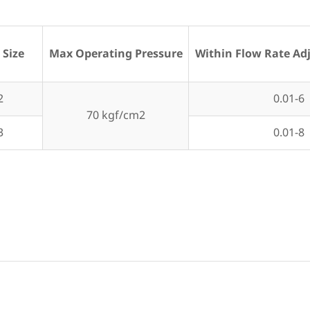
 Size
Max Operating Pressure
Within Flow Rate Ad
2
0.01-6
70 kgf/cm2
3
0.01-8