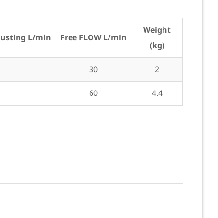
Weight
justing L/min
Free FLOW L/min
(kg)
30
2
60
4.4