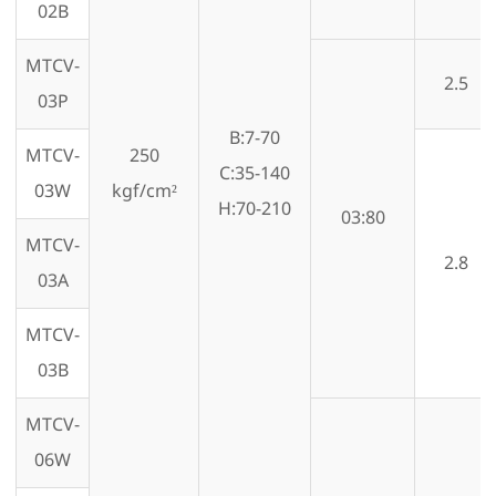
02B
MTCV-
2.5
03P
B:7-70
MTCV-
250
C:35-140
03W
kgf/cm²
H:70-210
03:80
MTCV-
2.8
03A
MTCV-
03B
MTCV-
06W