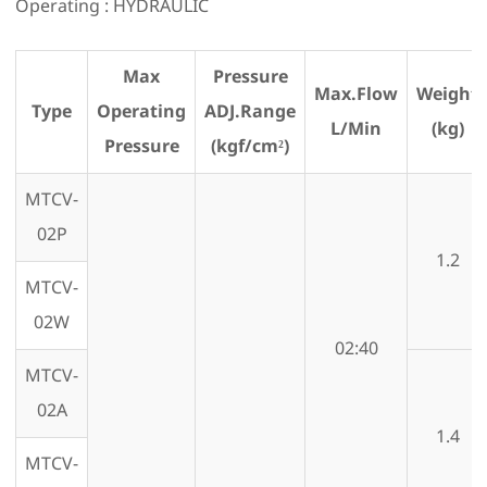
Operating : HYDRAULIC
Max
Pressure
Max.Flow
Weight
Type
Operating
ADJ.Range
L/Min
(kg)
Pressure
(kgf/cm²)
MTCV-
02P
1.2
MTCV-
02W
02:40
MTCV-
02A
1.4
MTCV-